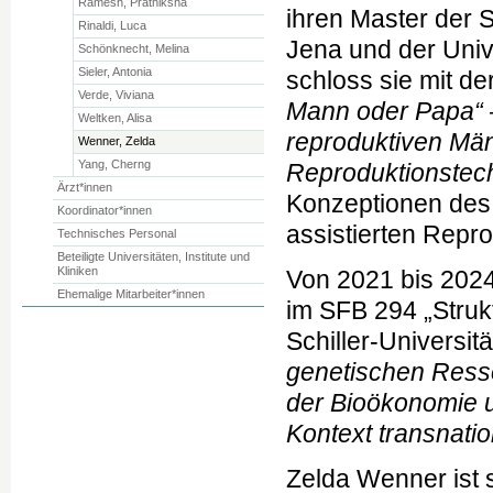
Ramesh, Prathiksha
ihren Master der S
Rinaldi, Luca
Jena und der Univ
Schönknecht, Melina
Sieler, Antonia
schloss sie mit d
Verde, Viviana
Mann oder Papa“ –
Weltken, Alisa
reproduktiven Männ
Wenner, Zelda
Yang, Cherng
Reproduktionstec
Ärzt*innen
Konzeptionen des 
Koordinator*innen
assistierten Repro
Technisches Personal
Beteiligte Universitäten, Institute und
Kliniken
Von 2021 bis 2024 
Ehemalige Mitarbeiter*innen
im SFB 294 „Struk
Schiller-Universit
genetischen Resso
der Bioökonomie 
Kontext transnati
Zelda Wenner ist 