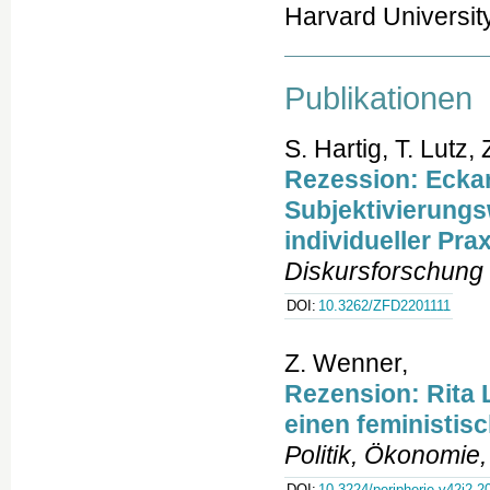
Harvard Universit
Publikationen
S. Hartig, T. Lutz
Rezession: Eckar
Subjektivierung
individueller Pra
Diskursforschung
DOI:
10.3262/ZFD2201111
Z. Wenner,
Rezension: Rita 
einen feministis
Politik, Ökonomie,
DOI:
10.3224/peripherie.v42i2.2