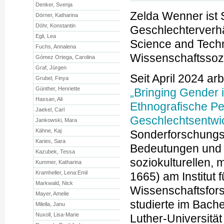
Denker, Svenja
Zelda Wenner ist 
Dörner, Katharina
Döhr, Konstantin
Geschlechterverhäl
Egli, Lea
Science and Techn
Fuchs, Annalena
Wissenschaftssozi
Gómez Ortega, Carolina
Graf, Jürgen
Seit April 2024 ar
Grubel, Finya
Günther, Henriette
„Bringing Gender 
Hassan, Ali
Ethnografische Pe
Jaekel, Carl
Geschlechtsentwi
Jankowski, Mara
Kähne, Kaj
Sonderforschungsb
Karies, Sara
Bedeutungen und I
Kazubek, Tessa
soziokulturellen,
Kummer, Katharina
Kramheller, Lena:Emil
1665) am Institut 
Markwald, Nick
Wissenschaftsfors
Mayer, Amelie
studierte im Bache
Milella, Janu
Nuxoll, Lisa-Marie
Luther-Universitä