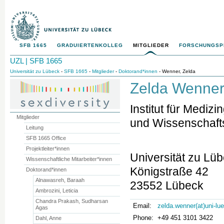
SFB 1665
GRADUIERTENKOLLEG
MITGLIEDER
FORSCHUNGS
UZL | SFB 1665
Universität zu Lübeck
-
SFB 1665
-
Mitglieder
-
Doktorand*innen
- Wenner, Zelda
Zelda Wenne
Institut für Mediz
Mitglieder
und Wissenschaft
Leitung
SFB 1665 Office
Projektleiter*innen
Universität zu Lü
Wissenschaftliche Mitarbeiter*innen
Königstraße 42
Doktorand*innen
Alnawasreh, Baraah
23552 Lübeck
Ambrozini, Leticia
Chandra Prakash, Sudharsan
Email:
zelda.wenner(at)uni-lu
Agas
Phone:
+49 451 3101 3422
Dahl, Anne