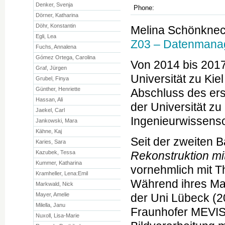
Denker, Svenja
Phone:
Dörner, Katharina
Döhr, Konstantin
Melina Schönknech
Egli, Lea
Z03 – Datenmanag
Fuchs, Annalena
Gómez Ortega, Carolina
Von 2014 bis 2017 
Graf, Jürgen
Universität zu Kie
Grubel, Finya
Günther, Henriette
Abschluss des er
Hassan, Ali
der Universität zu
Jaekel, Carl
Ingenieurwissensc
Jankowski, Mara
Kähne, Kaj
Seit der zweiten B
Karies, Sara
Kazubek, Tessa
Rekonstruktion m
Kummer, Katharina
vornehmlich mit 
Kramheller, Lena:Emil
Während ihres Mas
Markwald, Nick
Mayer, Amelie
der Uni Lübeck (2
Milella, Janu
Fraunhofer MEVIS 
Nuxoll, Lisa-Marie