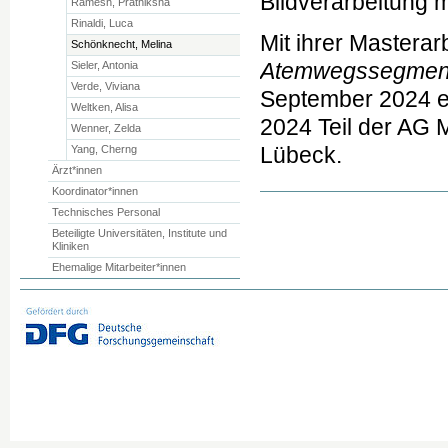
Bildverarbeitung m
Ramesh, Prathiksha
Rinaldi, Luca
Mit ihrer Masterarb
Schönknecht, Melina
Atemwegssegmente
Sieler, Antonia
Verde, Viviana
September 2024 erf
Weltken, Alisa
2024 Teil der AG 
Wenner, Zelda
Lübeck.
Yang, Cherng
Ärzt*innen
Koordinator*innen
Technisches Personal
Beteiligte Universitäten, Institute und
Kliniken
Ehemalige Mitarbeiter*innen