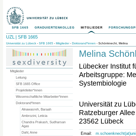
SFB 1665
GRADUIERTENKOLLEG
MITGLIEDER
FORSCHUNGS
UZL | SFB 1665
Universität zu Lübeck
-
SFB 1665
-
Mitglieder
-
Doktorand*innen
- Schönknecht, Melina
Melina Schön
Lübecker Institut 
Mitglieder
Arbeitsgruppe: Me
Leitung
Systembiologie
SFB 1665 Office
Projektleiter*innen
Wissenschaftliche Mitarbeiter*innen
Universität zu Lü
Doktorand*innen
Alnawasreh, Baraah
Ratzeburger Allee
Ambrozini, Leticia
23562 Lübeck
Chandra Prakash, Sudharsan
Agas
Dahl, Anne
Email:
m.schoenknecht(at)uni