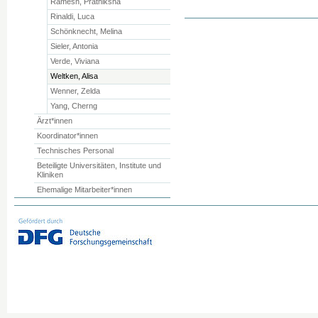
Ramesh, Prathiksha
Rinaldi, Luca
Schönknecht, Melina
Sieler, Antonia
Verde, Viviana
Weltken, Alisa
Wenner, Zelda
Yang, Cherng
Ärzt*innen
Koordinator*innen
Technisches Personal
Beteiligte Universitäten, Institute und
Kliniken
Ehemalige Mitarbeiter*innen