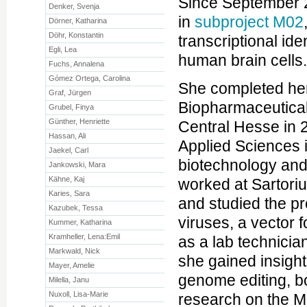
Since September 2
Denker, Svenja
in
subproject M02
Dörner, Katharina
Döhr, Konstantin
transcriptional id
Egli, Lea
human brain cells
Fuchs, Annalena
Gómez Ortega, Carolina
She completed her
Graf, Jürgen
Biopharmaceutical
Grubel, Finya
Günther, Henriette
Central Hesse in 2
Hassan, Ali
Applied Sciences i
Jaekel, Carl
biotechnology and 
Jankowski, Mara
Kähne, Kaj
worked at Sartori
Karies, Sara
and studied the pr
Kazubek, Tessa
viruses, a vector 
Kummer, Katharina
Kramheller, Lena:Emil
as a lab technici
Markwald, Nick
she gained insigh
Mayer, Amelie
genome editing, bo
Milella, Janu
Nuxoll, Lisa-Marie
research on the M