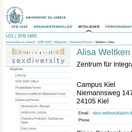
SFB 1665
GRADUIERTENKOLLEG
MITGLIEDER
FORSCHUNGS
UZL | SFB 1665
Universität zu Lübeck
-
SFB 1665
-
Mitglieder
-
Doktorand*innen
- Weltken, Alisa
Alisa Weltken
Zentrum für Integ
Mitglieder
Leitung
SFB 1665 Office
Campus Kiel
Projektleiter*innen
Niemannsweg 14
Wissenschaftliche Mitarbeiter*innen
24105 Kiel
Doktorand*innen
Alnawasreh, Baraah
Ambrozini, Leticia
Email:
alisa.weltken(at)uksh.
Chandra Prakash, Sudharsan
Phone:
Agas
Dahl, Anne