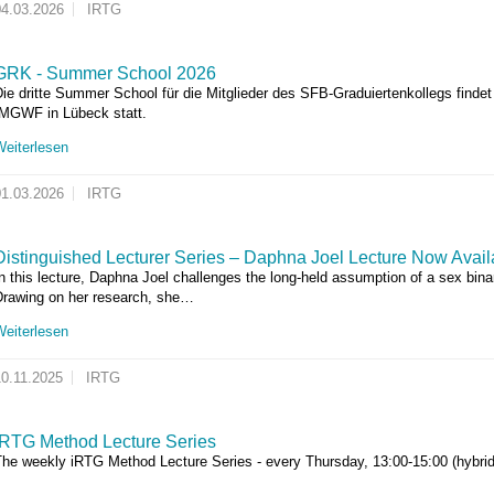
04.03.2026
IRTG
GRK - Summer School 2026
ie dritte Summer School für die Mitglieder des SFB-Graduiertenkollegs find
IMGWF in Lübeck statt.
Weiterlesen
01.03.2026
IRTG
Distinguished Lecturer Series – Daphna Joel Lecture Now Avai
n this lecture, Daphna Joel challenges the long-held assumption of a sex bin
Drawing on her research, she…
Weiterlesen
10.11.2025
IRTG
iRTG Method Lecture Series
The weekly iRTG Method Lecture Series - every Thursday, 13:00-15:00 (hybrid