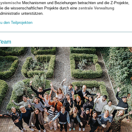
systemische
Mechanismen und Beziehungen betrachten und die Z-Projekte,
ie die wissenschaftlichen Projekte durch eine
zentrale Verwaltung
dministrativ unterstützen.
u den Teilprojekten
Team