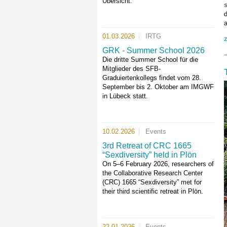
Übersicht.
d
a
01.03.2026
IRTG
z
GRK - Summer School 2026
Die dritte Summer School für die
Mitglieder des SFB-
Graduiertenkollegs findet vom 28.
September bis 2. Oktober am IMGWF
in Lübeck statt.
10.02.2026
Events
3rd Retreat of CRC 1665
“Sexdiversity” held in Plön
On 5–6 February 2026, researchers of
the Collaborative Research Center
(CRC) 1665 “Sexdiversity” met for
their third scientific retreat in Plön.
22.01.2026
Events