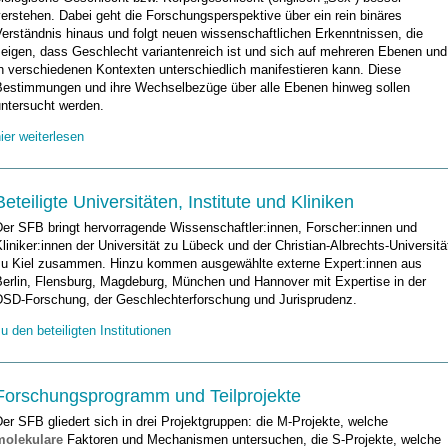
erstehen. Dabei geht die Forschungsperspektive über ein rein binäres
erständnis hinaus und folgt neuen wissenschaftlichen Erkenntnissen, die
zeigen, dass Geschlecht variantenreich ist und sich auf mehreren Ebenen und
n verschiedenen Kontexten unterschiedlich manifestieren kann. Diese
Bestimmungen und ihre Wechselbezüge über alle Ebenen hinweg sollen
untersucht werden.
ier weiterlesen
Beteiligte Universitäten, Institute und Kliniken
Der SFB bringt hervorragende Wissenschaftler:innen, Forscher:innen und
liniker:innen der Universität zu Lübeck und der Christian-Albrechts-Universitä
zu Kiel zusammen. Hinzu kommen ausgewählte externe Expert:innen aus
Berlin, Flensburg, Magdeburg, München und Hannover mit Expertise in der
DSD-Forschung, der Geschlechterforschung und Jurisprudenz.
u den beteiligten Institutionen
Forschungsprogramm und Teilprojekte
er SFB gliedert sich in drei Projektgruppen: die M-Projekte, welche
molekulare
Faktoren und Mechanismen untersuchen, die S-Projekte, welche