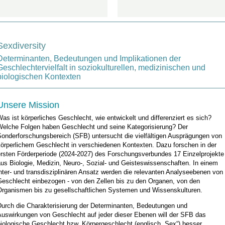
Sexdiversity
Determinanten, Bedeutungen und Implikationen der
Geschlechtervielfalt in soziokulturellen, medizinischen und
biologischen Kontexten
Unsere Mission
as ist körperliches Geschlecht, wie entwickelt und differenziert es sich?
Welche Folgen haben Geschlecht und seine Kategorisierung? Der
Sonderforschungsbereich (SFB) untersucht die vielfältigen Ausprägungen von
körperlichem Geschlecht in verschiedenen Kontexten. Dazu forschen in der
ersten Förderperiode (2024-2027) des Forschungsverbundes 17 Einzelprojekte
us Biologie, Medizin, Neuro-, Sozial- und Geisteswissenschaften. In einem
nter- und transdisziplinären Ansatz werden die relevanten Analyseebenen von
Geschlecht einbezogen - von den Zellen bis zu den Organen, von den
Organismen bis zu gesellschaftlichen Systemen und Wissenskulturen.
Durch die Charakterisierung der Determinanten, Bedeutungen und
Auswirkungen von Geschlecht auf jeder dieser Ebenen will der SFB das
iologische Geschlecht bzw. Körpergeschlecht (englisch „Sex“) besser