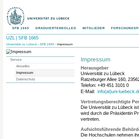
SFB 1665
GRADUIERTENKOLLEG
MITGLIEDER
FORSCHUNGS
UZL | SFB 1665
Universität zu Lübeck
-
SFB 1665
- Impressum
Impressum
Service
Aktuelles
Herausgeber
Impressum
Universität zu Lübeck
Ratzeburger Allee 160, 235
Datenschutz
Telefon: +49 451 3101 0
info(at)uni-luebeck.d
E-Mail:
Vertretungsberechtigte Pe
Die Universität zu Lübeck ist
wird durch die Präsidentin P
vertreten.
Aufsichtsführende Behörd
Die Hochschulen nehmen ihr