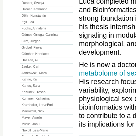
Luca completed hi
Denker, Svenja
and Bioinformatics
Dörner, Katharina
Döhr, Konstantin
strong foundation 
Egli, Lea
his thesis intern
Fuchs, Annalena
signaling in modul
Gómez Ortega, Carolina
Graf, Jürgen
morphological, an
Grubel, Finya
development.
Günther, Henriette
Hassan, Ali
He is now a doctor
Jaekel, Carl
metabolome of sex 
Jankowski, Mara
Kähne, Kaj
His research focu
Karies, Sara
variability, explo
Kazubek, Tessa
physiological sex 
Kummer, Katharina
Kramheller, Lena:Emil
bioinformatics wi
Markwald, Nick
to contribute to a 
Mayer, Amelie
its implications for
Milella, Janu
Nuxoll, Lisa-Marie