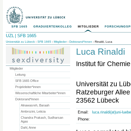
SFB 1665
GRADUIERTENKOLLEG
MITGLIEDER
FORSCHUNGS
UZL | SFB 1665
Universität zu Lübeck
-
SFB 1665
-
Mitglieder
-
Doktorand*innen
- Rinaldi, Luca
Luca Rinaldi
Institut für Chem
Mitglieder
Leitung
SFB 1665 Office
Universität zu Lü
Projektleiter*innen
Ratzeburger Alle
Wissenschaftliche Mitarbeiter*innen
23562 Lübeck
Doktorand*innen
Alnawasreh, Baraah
Ambrozini, Leticia
Email:
luca.rinaldi(at)uni-lueb
Chandra Prakash, Sudharsan
Phone:
Agas
Dahl, Anne