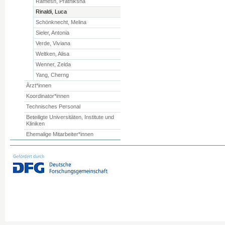
Ramesh, Prathiksha
Rinaldi, Luca
Schönknecht, Melina
Sieler, Antonia
Verde, Viviana
Weltken, Alisa
Wenner, Zelda
Yang, Cherng
Ärzt*innen
Koordinator*innen
Technisches Personal
Beteiligte Universitäten, Institute und
Kliniken
Ehemalige Mitarbeiter*innen