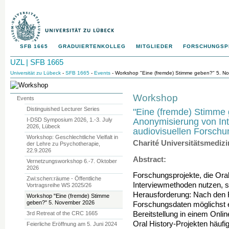
SFB 1665
GRADUIERTENKOLLEG
MITGLIEDER
FORSCHUNGS
UZL | SFB 1665
Universität zu Lübeck
-
SFB 1665
-
Events
- Workshop "Eine (fremde) Stimme geben?" 5. N
Workshop
Events
Distinguished Lecturer Series
"Eine (fremde) Stimme
Anonymisierung von In
I-DSD Symposium 2026, 1.-3. July
2026, Lübeck
audiovisuellen Forschu
Workshop: Geschlechtliche Vielfalt in
Charité Universitätsmedizi
der Lehre zu Psychotherapie,
22.9.2026
Abstract:
Vernetzungsworkshop 6.-7. Oktober
2026
Forschungsprojekte, die Oral
Zwi:schen:räume - Öffentliche
Interviewmethoden nutzen, st
Vortragsreihe WS 2025/26
Herausforderung: Nach den F
Workshop "Eine (fremde) Stimme
geben?" 5. November 2026
Forschungsdaten möglichst e
3rd Retreat of the CRC 1665
Bereitstellung in einem Onli
Oral History-Projekten häufig
Feierliche Eröffnung am 5. Juni 2024