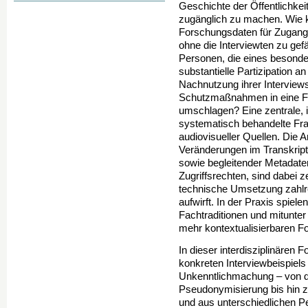
Geschichte der Öffentlichkei
zugänglich zu machen. Wie k
Forschungsdaten für Zugang 
ohne die Interviewten zu ge
Personen, die eines besonder
substantielle Partizipation 
Nachnutzung ihrer Interview
Schutzmaßnahmen in eine F
umschlagen? Eine zentrale, 
systematisch behandelte Fra
audiovisueller Quellen. Die
Veränderungen im Transkrip
sowie begleitender Metadaten
Zugriffsrechten, sind dabei 
technische Umsetzung zahlr
aufwirft. In der Praxis spiel
Fachtraditionen und mitunte
mehr kontextualisierbaren F
In dieser interdisziplinären
konkreten Interviewbeispiels
Unkenntlichmachung – von d
Pseudonymisierung bis hin zu
und aus unterschiedlichen Pe