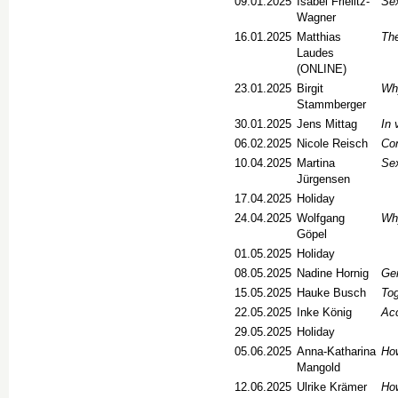
09.01.2025
Isabel Frielitz-
Sex
Wagner
16.01.2025
Matthias
The
Laudes
(ONLINE)
23.01.2025
Birgit
Wh
Stammberger
30.01.2025
Jens Mittag
In 
06.02.2025
Nicole Reisch
Con
10.04.2025
Martina
Se
Jürgensen
17.04.2025
Holiday
24.04.2025
Wolfgang
Why
Göpel
01.05.2025
Holiday
08.05.2025
Nadine Hornig
Gen
15.05.2025
Hauke Busch
Tog
22.05.2025
Inke König
Acc
29.05.2025
Holiday
05.06.2025
Anna-Katharina
How
Mangold
12.06.2025
Ulrike Krämer
How