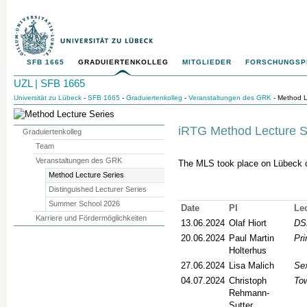
SFB 1665
GRADUIERTENKOLLEG
MITGLIEDER
FORSCHUNGS
UZL | SFB 1665
Universität zu Lübeck
-
SFB 1665
-
Graduiertenkolleg
-
Veranstaltungen des GRK
- Method L
iRTG Method Lecture S
Graduiertenkolleg
Team
Veranstaltungen des GRK
The MLS took place on Lübeck ca
Method Lecture Series
Distinguished Lecturer Series
Summer School 2026
Date
PI
Lec
Karriere und Fördermöglichkeiten
13.06.2024
Olaf Hiort
DS
20.06.2024
Paul Martin
Pri
Holterhus
27.06.2024
Lisa Malich
Sex
04.07.2024
Christoph
Tow
Rehmann-
Sutter