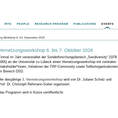
IRTG
PEOPLE
RESEARCH PROGRAM
PUBLICATIONS
EVENTS
ing Workshop 9.-10. September 2025
Vernetzungsworkshop 6. bis 7. Oktober 2026
inmal im Jahr veranstaltet der Sonderforschungsbereich „Sexdiversity“ (SFB
1665) an der Universität zu Lübeck einen Vernetzungsworkshop mit zentralen
Stakeholder*innen,
Initiativen der TIN*-Community sowie Selbstorganisationen
im Bereich DSD.
er diesjährige
3. Vernetzungsworkshop
wird von Dr. Juliane Scholz und
rof. Dr. Christoph Rehmann-Sutter organisiert.
as Programm wird in Kürze veröffentlicht.