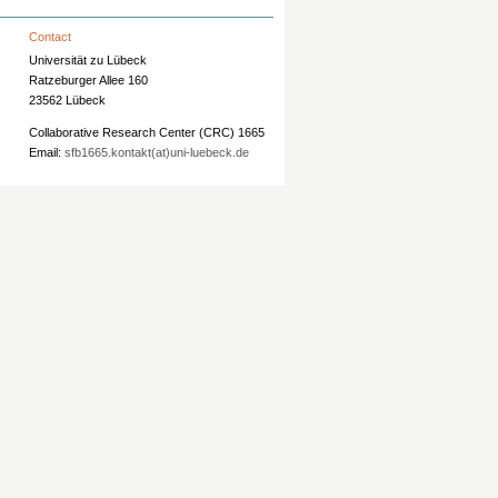
Contact
Universität zu Lübeck
Ratzeburger Allee 160
23562 Lübeck
Collaborative Research Center (CRC) 1665
Email:
sfb1665.kontakt(at)uni-luebeck.de