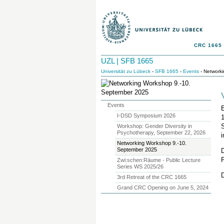
CRC 1665
UZL | SFB 1665
Universität zu Lübeck
-
SFB 1665
-
Events
- Network
Events
E
I-DSD Symposium 2026
Workshop: Gender Diversity in
Psychotherapy, September 22, 2026
Networking Workshop 9.-10.
September 2025
D
P
Zwi:schen:Räume - Public Lecture
Series WS 2025/26
D
3rd Retreat of the CRC 1665
Grand CRC Opening on June 5, 2024