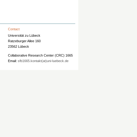
Contact
Universität zu Lübeck
Ratzeburger Allee 160
23562 Lübeck
Collaborative Research Center (CRC) 1665
Email:
sfb1665.kontakt(at)uni-luebeck.de