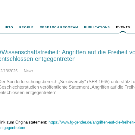
IRTG
PEOPLE
RESEARCH PROGRAM
PUBLICATIONS
EVENTS
#Wissenschaftsfreiheit: Angriffen auf die Freiheit
entschlossen entgegentreten
02/13/2025
News
Der Sonderforschungsbereich „Sexdiversity“ (SFB 1665) unterstützt 
Geschlechterstudien veröffentlichte Statement „Angriffen auf die Frei
entschlossen entgegentreten".
Link zum Originalstatement:
https://www.fg-gender.de/angriffen-auf-die-freihei
ntgegentreten/