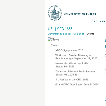
CRC 1665
UZL | SFB 1665
Universität zu Lübeck
-
SFB 1665
- Events
Events
I-DSD Symposium 2026
Workshop: Gender Diversity in
Psychotherapy, September 22, 2026
Networking Workshop 9.-10.
September 2025
Zwi:schen:Räume - Public Lecture
Series WS 2025/26
3rd Retreat of the CRC 1665
Grand CRC Opening on June 5, 2024
e